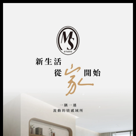
跳
至
主
要
內
容