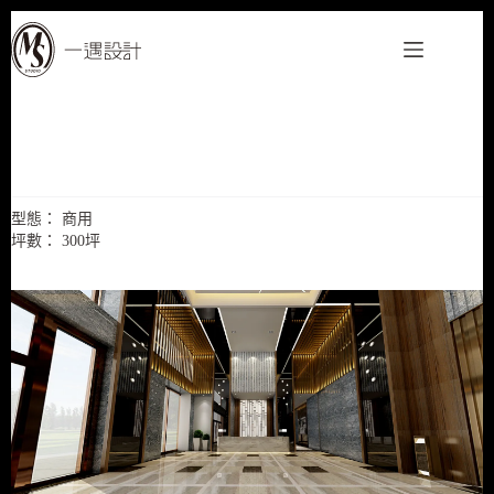
跳
至
主
要
內
容
遠雄公設
型態： 商用
坪數： 300坪