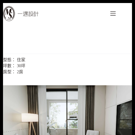
跳
至
主
要
內
容
植日森G1
型態： 住家
坪數： 30坪
房型： 2房