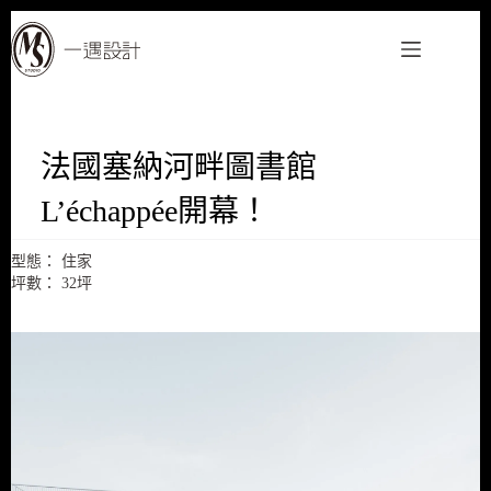
跳
至
主
要
內
容
法國塞納河畔圖書館
L’échappée開幕！
型態：
住家
坪數：
32坪